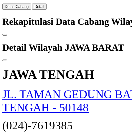
Detail Cabang
Detail
Rekapitulasi Data Cabang Wi
Detail Wilayah JAWA BARAT
JAWA TENGAH
JL. TAMAN GEDUNG BA
TENGAH - 50148
(024)-7619385
opqrstuvwxyz