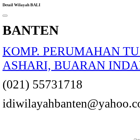
Detail Wilayah BALI
BANTEN
KOMP. PERUMAHAN TU N
ASHARI, BUARAN INDA
(021) 55731718
opqrstuvwxyz
idiwilayahbanten@yahoo.co
Char