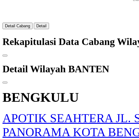
Detail Cabang
Detail
Rekapitulasi Data Cabang Wi
Detail Wilayah BANTEN
BENGKULU
APOTIK SEAHTERA JL. 
PANORAMA KOTA BEN
opqrstuvwxyz