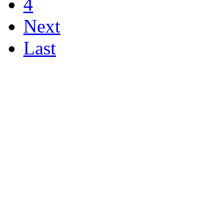
4
Next
Last