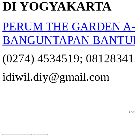
DI YOGYAKARTA
PERUM THE GARDEN A-
BANGUNTAPAN BANTU
(0274) 4534519; 0812834
opqrstuvwxyz
idiwil.diy@gmail.com
Char