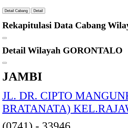
Detail Cabang
Detail
Rekapitulasi Data Cabang W
Detail Wilayah GORONTALO
JAMBI
JL. DR. CIPTO MANGU
BRATANATA) KEL.RAJAW
(0741) - 33946
opqrstuvwxyz