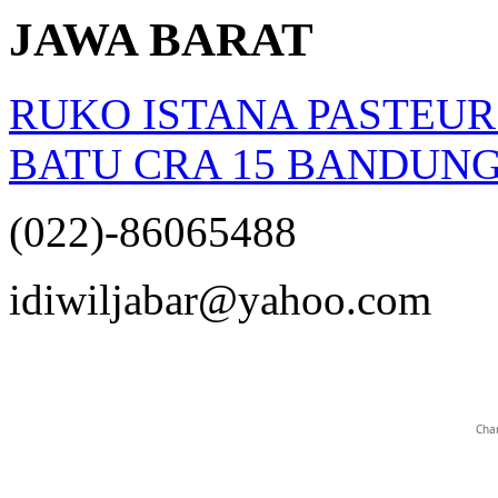
JAWA BARAT
RUKO ISTANA PASTEUR
BATU CRA 15 BANDUNG
(022)-86065488
opqrstuvwxyz
idiwiljabar@yahoo.com
Char