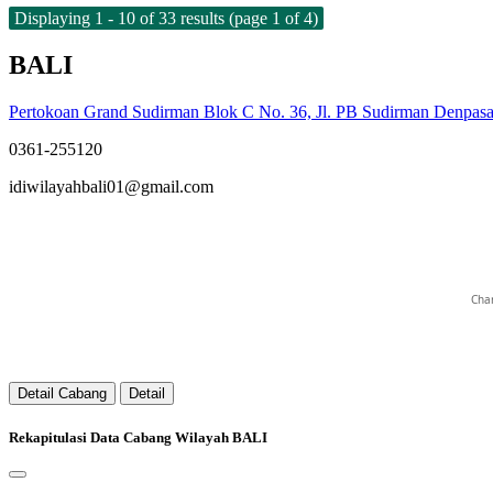
Displaying 1 - 10 of 33 results (page 1 of 4)
BALI
qrstuvwxyz
Pertokoan Grand Sudirman Blok C No. 36, Jl. PB Sudirman Denpasar
0361-255120
idiwilayahbali01@gmail.com
Char
Detail Cabang
Detail
Rekapitulasi Data Cabang Wilayah BALI