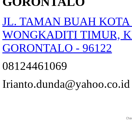
GORONTALO
JL. TAMAN BUAH KOTA
WONGKADITI TIMUR, K
GORONTALO - 96122
08124461069
opqrstuvwxyz
Irianto.dunda@yahoo.co.id
Char