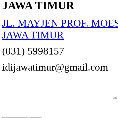
JAWA TIMUR
JL. MAYJEN PROF. MOE
JAWA TIMUR
(031) 5998157
opqrstuvwxyz
idijawatimur@gmail.com
Char