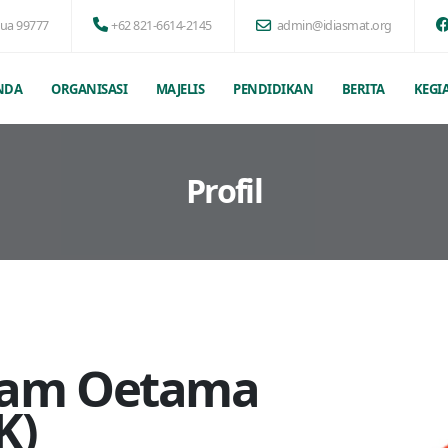
pua 99777
+62 821-6614-2145
admin@idiasmat.org
NDA
ORGANISASI
MAJELIS
PENDIDIKAN
BERITA
KEGI
Profil
Ilham Oetama
K)