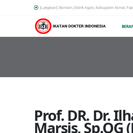
JL.zegward, Bismam, Distrik Agats, Kabupaten Asmat, Pa
BERA
Prof. DR. Dr. 
Marsis, Sp.OG (