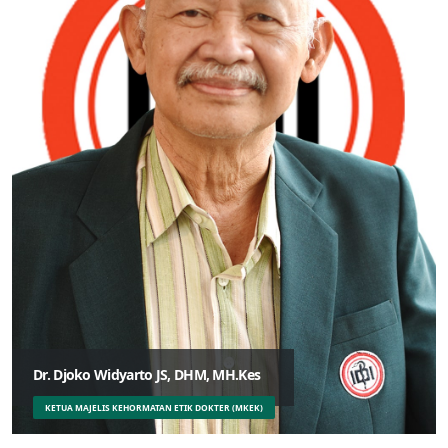
Dr. Djoko Widyarto JS, DHM, MH.Kes
KETUA MAJELIS KEHORMATAN ETIK DOKTER (MKEK)