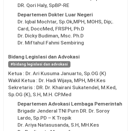
DR. Qori Haly, SpBP-RE
Departemen Dokter Luar Negeri
Dr. Iqbal Mochtar, Sp.Ok,MPH, MOHS, Dip;.
Card, DoccMed, FRSPH, Ph.D
Dr. Dicky Budiman, Msc. Ph.D
Dr. Miftahul Fahmi Sembiring
Bidang Legislasi dan Advokasi
#bidang legislasi dan advokasi
Ketua :
Dr. Ari Kusuma Januarto, Sp.OG (K)
Wakil Ketua :
Dr. Hadi Wijaya, MPH, MH.Kes
Sekretaris :
DR. Dr. Khairani Sukatendel, M.Ked,
Sp.OG (K), S.H, M.H. CP.Med
Departemen Advokasi Lembaga Pemerintah
Brigadir Jenderal TNI Purn DR. Dr. Soroy
Lardo, Sp.PD – K Tropik
Dr. Ariya Natasusanda, S.H, MH.Kes