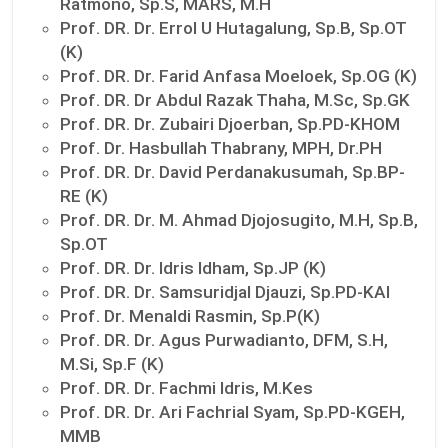
Ratmono, Sp.S, MARS, M.H
Prof. DR. Dr. Errol U Hutagalung, Sp.B, Sp.OT
(K)
Prof. DR. Dr. Farid Anfasa Moeloek, Sp.OG (K)
Prof. DR. Dr Abdul Razak Thaha, M.Sc, Sp.GK
Prof. DR. Dr. Zubairi Djoerban, Sp.PD-KHOM
Prof. Dr. Hasbullah Thabrany, MPH, Dr.PH
Prof. DR. Dr. David Perdanakusumah, Sp.BP-
RE (K)
Prof. DR. Dr. M. Ahmad Djojosugito, M.H, Sp.B,
Sp.OT
Prof. DR. Dr. Idris Idham, Sp.JP (K)
Prof. DR. Dr. Samsuridjal Djauzi, Sp.PD-KAI
Prof. Dr. Menaldi Rasmin, Sp.P(K)
Prof. DR. Dr. Agus Purwadianto, DFM, S.H,
M.Si, Sp.F (K)
Prof. DR. Dr. Fachmi Idris, M.Kes
Prof. DR. Dr. Ari Fachrial Syam, Sp.PD-KGEH,
MMB