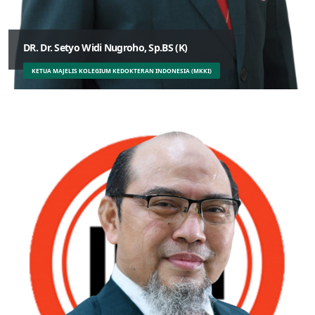
DR. Dr. Setyo Widi Nugroho, Sp.BS (K)
KETUA MAJELIS KOLEGIUM KEDOKTERAN INDONESIA (MKKI)