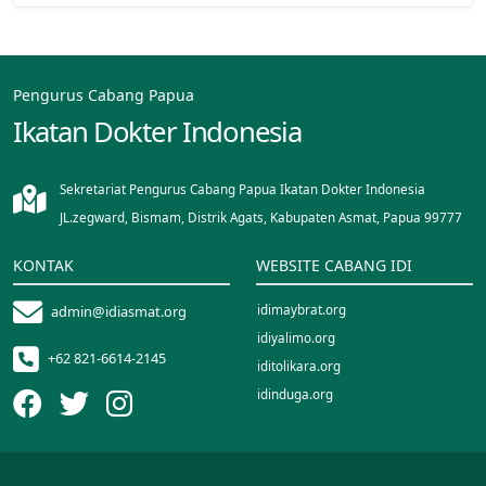
Pengurus Cabang Papua
Ikatan Dokter Indonesia
Sekretariat Pengurus Cabang Papua Ikatan Dokter Indonesia
JL.zegward, Bismam, Distrik Agats, Kabupaten Asmat, Papua 99777
KONTAK
WEBSITE CABANG IDI
idimaybrat.org
admin@idiasmat.org
idiyalimo.org
+62 821-6614-2145
iditolikara.org
idinduga.org
idimappi.org
idipalopo.org
idisinjai.org