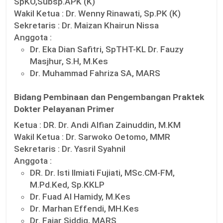
SpKO,Subsp.APK (K)
Wakil Ketua :
Dr. Wenny Rinawati, Sp.PK (K)
Sekretaris :
Dr. Maizan Khairun Nissa
Anggota :
Dr. Eka Dian Safitri, SpTHT-KL Dr. Fauzy
Masjhur, S.H, M.Kes
Dr. Muhammad Fahriza SA, MARS
Bidang Pembinaan dan Pengembangan Praktek
Dokter Pelayanan Primer
Ketua :
DR. Dr. Andi Alfian Zainuddin, M.KM
Wakil Ketua :
Dr. Sarwoko Oetomo, MMR
Sekretaris :
Dr. Yasril Syahnil
Anggota :
DR. Dr. Isti Ilmiati Fujiati, MSc.CM-FM,
M.Pd.Ked, Sp.KKLP
Dr. Fuad Al Hamidy, M.Kes
Dr. Marhan Effendi, MH.Kes
Dr. Fajar Siddiq, MARS