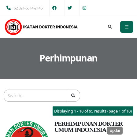
+62 821-6614-2145
Perhimpunan
Displaying 1 - 10 of 95 results (page 1 of 10)
PERHIMPUNAN DOKTER
UMUM INDONESIA
#pdui