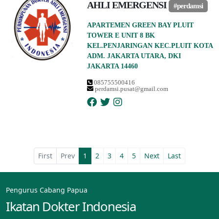
AHLI EMERGENSI
#perdamsi
APARTEMEN GREEN BAY PLUIT
TOWER E UNIT 8 BK
KEL.PENJARINGAN KEC.PLUIT KOTA
ADM. JAKARTA UTARA, DKI
JAKARTA 14460
085755500416
perdamsi.pusat@gmail.com
First
Prev
1
2
3
4
5
Next
Last
Pengurus Cabang Papua
Ikatan Dokter Indonesia