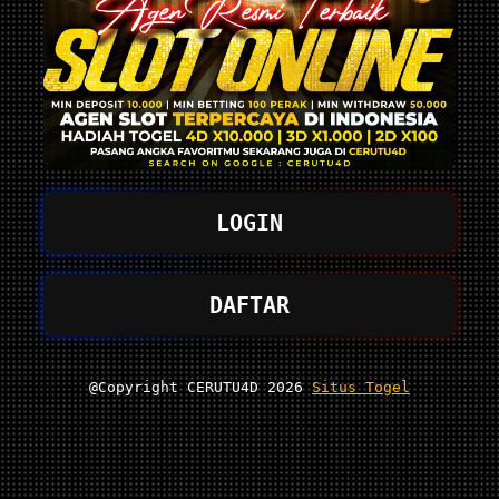
LOGIN
DAFTAR
@Copyright CERUTU4D 2026
Situs Togel