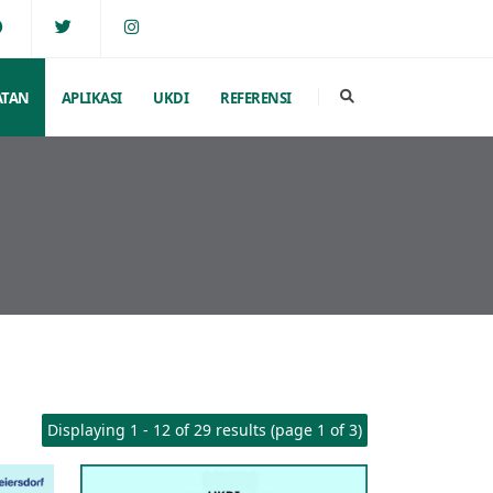
ATAN
APLIKASI
UKDI
REFERENSI
Displaying 1 - 12 of 29 results (page 1 of 3)