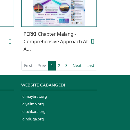
PERKI Chapter Malang -
Comprehensive Approach At
A...
First
Prev
1
2
3
Next
Last
WEBSITE CABANG IDI
idimaybrat.org
idiyalimo.org
iditolikara.org
idinduga.org
idimappi.org