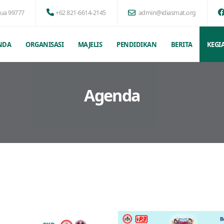
pua 99777
+62 821-6614-2145
admin@idiasmat.org
NDA
ORGANISASI
MAJELIS
PENDIDIKAN
BERITA
KEGI
Agenda