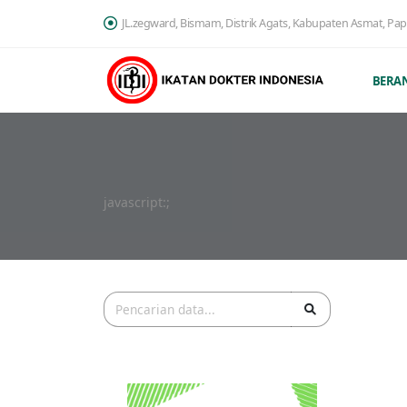
JL.zegward, Bismam, Distrik Agats, Kabupaten Asmat, Pa
BERA
javascript:;