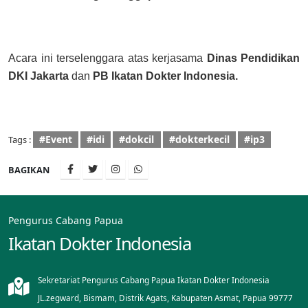
Acara ini terselenggara atas kerjasama
Dinas Pendidikan
DKI Jakarta
dan
PB Ikatan Dokter Indonesia.
#Event
#idi
#dokcil
#dokterkecil
#ip3
Tags :
BAGIKAN
Pengurus Cabang Papua
Ikatan Dokter Indonesia
Sekretariat Pengurus Cabang Papua Ikatan Dokter Indonesia
JL.zegward, Bismam, Distrik Agats, Kabupaten Asmat, Papua 99777