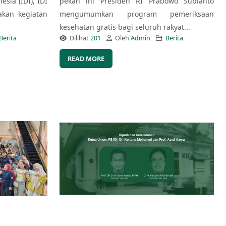
esia (IDI), IDI
pekan ini Presiden RI Prabowo Subianto
kan kegiatan
mengumumkan program pemeriksaan
kesehatan gratis bagi seluruh rakyat...
Berita
Dilihat
201
Oleh
Admin
Berita
READ MORE