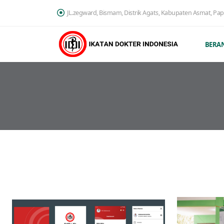
JL.zegward, Bismam, Distrik Agats, Kabupaten Asmat, Pa
BERA