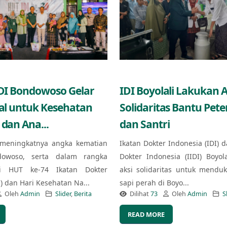
IDI Bondowoso Gelar
IDI Boyolali Lakukan A
ial untuk Kesehatan
Solidaritas Bantu Pet
 dan Ana...
dan Santri
meningkatnya angka kematian
Ikatan Dokter Indonesia (IDI) d
owoso, serta dalam rangka
Dokter Indonesia (IIDI) Boyol
i HUT ke-74 Ikatan Dokter
aksi solidaritas untuk mendu
I) dan Hari Kesehatan Na...
sapi perah di Boyo...
Oleh
Admin
Slider
,
Berita
Dilihat
73
Oleh
Admin
S
READ MORE