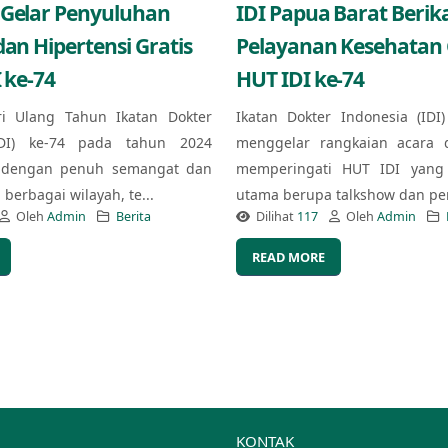
 Gelar Penyuluhan
IDI Papua Barat Berik
dan Hipertensi Gratis
Pelayanan Kesehatan G
 ke-74
HUT IDI ke-74
ri Ulang Tahun Ikatan Dokter
Ikatan Dokter Indonesia (IDI
IDI) ke-74 pada tahun 2024
menggelar rangkaian acara 
 dengan penuh semangat dan
memperingati HUT IDI yang 
berbagai wilayah, te...
utama berupa talkshow dan pe
Oleh
Admin
Berita
Dilihat
117
Oleh
Admin
READ MORE
KONTAK