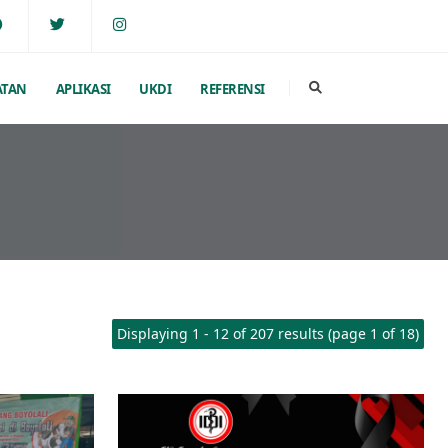
ATAN
APLIKASI
UKDI
REFERENSI
Displaying 1 - 12 of 207 results (page 1 of 18)