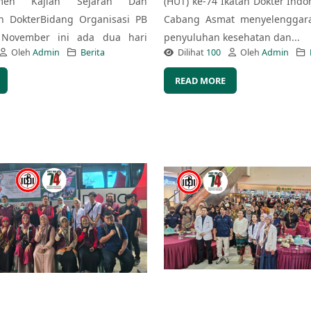
emen Kajian Sejarah Dan
(HUT) ke-74 Ikatan Dokter Indon
n DokterBidang Organisasi PB
Cabang Asmat menyelenggara
 November ini ada dua hari
penyuluhan kesehatan dan...
Oleh
Admin
Berita
Dilihat
100
Oleh
Admin
READ MORE