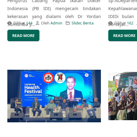
Pengurus Cabang Papua Ikatan Dokter
Sp.NDepart
Indonesia (PB IDI) mengecam tindakan
Kepahlawana
kekerasan yang dialami oleh Dr Yordan
IDIDi bulan
Dilihat
144
Oleh
Admin
Slider
,
Berita
Dilihat
162
Sumomba y...
bersejar...
READ MORE
READ MORE