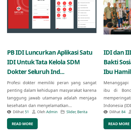
PB IDI Luncurkan Aplikasi Satu
IDI dan I
IDI Untuk Tata Kelola SDM
Bakti Sos
Dokter Seluruh Ind...
Ibu Hamil
Profesi dokter memiliki peran yang sangat
Menanggapi 
penting dalam kehidupan masyarakat karena
ibu di Bond
tanggung jawab utamanya adalah menjaga
memperingat
kesehatan dan menyelamatkan...
Indonesia (ID
Dilihat
51
Oleh
Admin
Slider
,
Berita
Dilihat
84
READ MORE
READ MORE