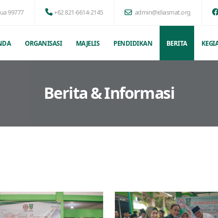
pua 99777
+62 821-6614-2145
admin@idiasmat.org
NDA
ORGANISASI
MAJELIS
PENDIDIKAN
BERITA
KEGI
Berita & Informasi