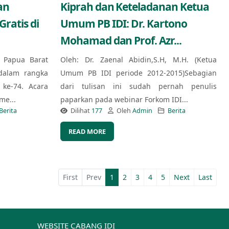
an
Kiprah dan Keteladanan Ketua
ratis di
Umum PB IDI: Dr. Kartono
Mohamad dan Prof. Azr...
) Papua Barat
Oleh: Dr. Zaenal Abidin,S.H, M.H. (Ketua
dalam rangka
Umum PB IDI periode 2012-2015)Sebagian
ke-74. Acara
dari tulisan ini sudah pernah penulis
me...
paparkan pada webinar Forkom IDI...
Berita
Dilihat
177
Oleh
Admin
Berita
READ MORE
First
Prev
1
2
3
4
5
Next
Last
WEBSITE CABANG IDI