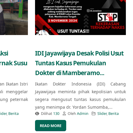
ksi
IDI Jayawijaya Desak Polisi Usut
ernak Susu
Tuntas Kasus Pemukulan
Dokter di Mamberamo...
an Ikatan Istri
Ikatan Dokter Indonesia (IDI) Cabang
ali menggelar
Jayawijaya meminta pihak kepolisian untuk
kung peternak
segera mengusut tuntas kasus pemukulan
yang menimpa dr. Yordan Sumomba,...
lider
,
Berita
Dilihat
130
Oleh
Admin
Slider
,
Berita
READ MORE