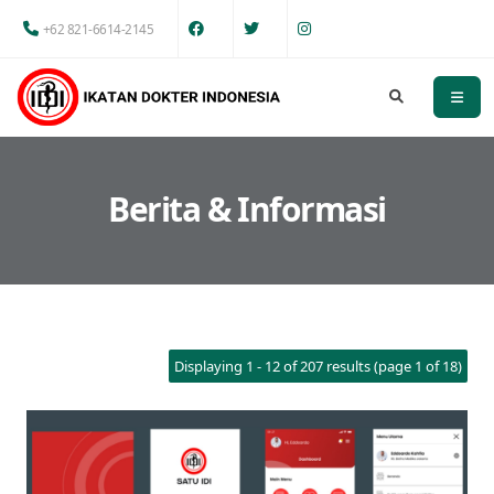
+62 821-6614-2145
Berita & Informasi
Displaying 1 - 12 of 207 results (page 1 of 18)