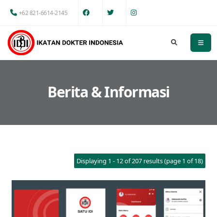
+62 821-6614-2145
Berita & Informasi
Displaying 1 - 12 of 207 results (page 1 of 18)