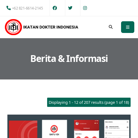
+62 821-6614-2145
Berita & Informasi
Displaying 1 - 12 of 207 results (page 1 of 18)