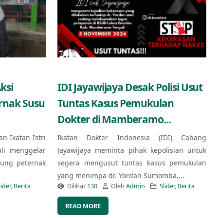
ksi
IDI Jayawijaya Desak Polisi Usut
ernak Susu
Tuntas Kasus Pemukulan
Dokter di Mamberamo...
an Ikatan Istri
Ikatan Dokter Indonesia (IDI) Cabang
ali menggelar
Jayawijaya meminta pihak kepolisian untuk
kung peternak
segera mengusut tuntas kasus pemukulan
yang menimpa dr. Yordan Sumomba,...
lider
,
Berita
Dilihat
130
Oleh
Admin
Slider
,
Berita
READ MORE