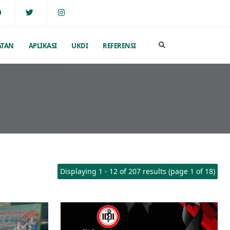
ATAN
APLIKASI
UKDI
REFERENSI
Displaying 1 - 12 of 207 results (page 1 of 18)