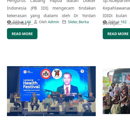
Pengurus Cabang Papua Ikatan Dokter
Sp.NDepart
Indonesia (PB IDI) mengecam tindakan
Kepahlawana
kekerasan yang dialami oleh Dr Yordan
IDIDi bulan
Dilihat
144
Oleh
Admin
Slider
,
Berita
Dilihat
162
Sumomba y...
bersejar...
READ MORE
READ MORE