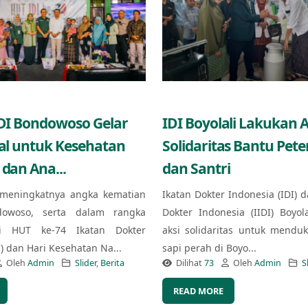
IDI Bondowoso Gelar
IDI Boyolali Lakukan A
ial untuk Kesehatan
Solidaritas Bantu Pet
 dan Ana...
dan Santri
meningkatnya angka kematian
Ikatan Dokter Indonesia (IDI) d
owoso, serta dalam rangka
Dokter Indonesia (IIDI) Boyol
i HUT ke-74 Ikatan Dokter
aksi solidaritas untuk mendu
I) dan Hari Kesehatan Na...
sapi perah di Boyo...
Oleh
Admin
Slider
,
Berita
Dilihat
73
Oleh
Admin
S
READ MORE