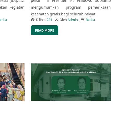
esia (IDI), IDI
pekan ini Presiden RI Prabowo Subianto
kan kegiatan
mengumumkan program pemeriksaan
kesehatan gratis bagi seluruh rakyat...
erita
Dilihat
201
Oleh
Admin
Berita
READ MORE