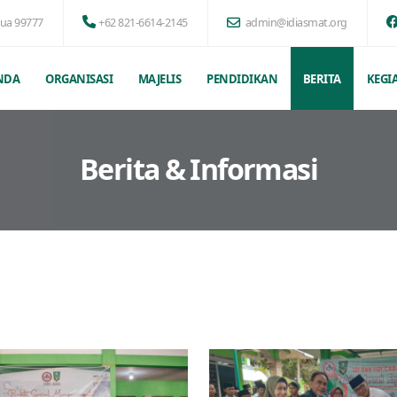
pua 99777
+62 821-6614-2145
admin@idiasmat.org
NDA
ORGANISASI
MAJELIS
PENDIDIKAN
BERITA
KEGI
Berita & Informasi