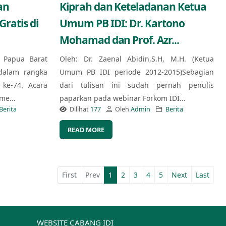
an
Kiprah dan Keteladanan Ketua
ratis di
Umum PB IDI: Dr. Kartono
Mohamad dan Prof. Azr...
) Papua Barat
Oleh: Dr. Zaenal Abidin,S.H, M.H. (Ketua
dalam rangka
Umum PB IDI periode 2012-2015)Sebagian
ke-74. Acara
dari tulisan ini sudah pernah penulis
me...
paparkan pada webinar Forkom IDI...
Berita
Dilihat
177
Oleh
Admin
Berita
READ MORE
First
Prev
1
2
3
4
5
Next
Last
WEBSITE CABANG IDI