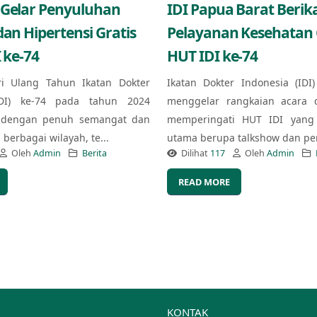
 Gelar Penyuluhan
IDI Papua Barat Berik
dan Hipertensi Gratis
Pelayanan Kesehatan G
 ke-74
HUT IDI ke-74
ri Ulang Tahun Ikatan Dokter
Ikatan Dokter Indonesia (IDI
IDI) ke-74 pada tahun 2024
menggelar rangkaian acara 
 dengan penuh semangat dan
memperingati HUT IDI yang 
berbagai wilayah, te...
utama berupa talkshow dan pe
Oleh
Admin
Berita
Dilihat
117
Oleh
Admin
READ MORE
KONTAK