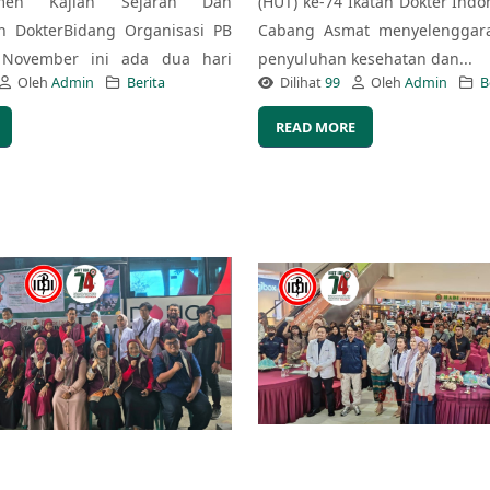
emen Kajian Sejarah Dan
(HUT) ke-74 Ikatan Dokter Indon
n DokterBidang Organisasi PB
Cabang Asmat menyelenggara
 November ini ada dua hari
penyuluhan kesehatan dan...
Oleh
Admin
Berita
Dilihat
99
Oleh
Admin
B
READ MORE