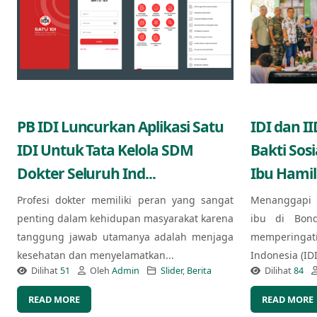
PB IDI Luncurkan Aplikasi Satu
IDI dan I
IDI Untuk Tata Kelola SDM
Bakti Sos
Dokter Seluruh Ind...
Ibu Hamil
Profesi dokter memiliki peran yang sangat
Menanggapi 
penting dalam kehidupan masyarakat karena
ibu di Bond
tanggung jawab utamanya adalah menjaga
memperingat
kesehatan dan menyelamatkan...
Indonesia (ID
Dilihat
51
Oleh
Admin
Slider
,
Berita
Dilihat
84
READ MORE
READ MORE