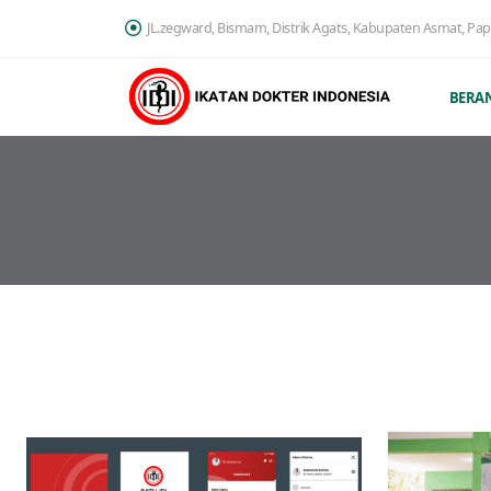
JL.zegward, Bismam, Distrik Agats, Kabupaten Asmat, Pa
BERA