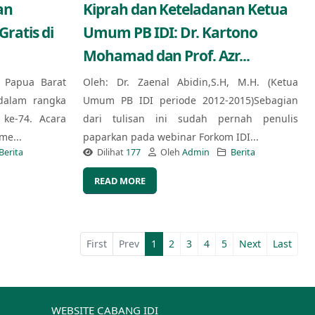
an
Kiprah dan Keteladanan Ketua
ratis di
Umum PB IDI: Dr. Kartono
Mohamad dan Prof. Azr...
) Papua Barat
Oleh: Dr. Zaenal Abidin,S.H, M.H. (Ketua
dalam rangka
Umum PB IDI periode 2012-2015)Sebagian
ke-74. Acara
dari tulisan ini sudah pernah penulis
me...
paparkan pada webinar Forkom IDI...
Berita
Dilihat
177
Oleh
Admin
Berita
READ MORE
First
Prev
1
2
3
4
5
Next
Last
WEBSITE CABANG IDI