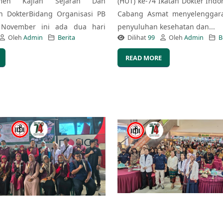
emen Kajian Sejarah Dan
(HUT) ke-74 Ikatan Dokter Indon
n DokterBidang Organisasi PB
Cabang Asmat menyelenggara
 November ini ada dua hari
penyuluhan kesehatan dan...
Oleh
Admin
Berita
Dilihat
99
Oleh
Admin
B
READ MORE