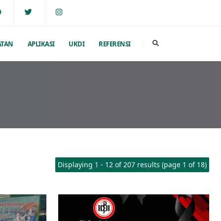
ATAN
APLIKASI
UKDI
REFERENSI
Displaying 1 - 12 of 207 results (page 1 of 18)