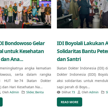
IDI Bondowoso Gelar
IDI Boyolali Lakukan A
ial untuk Kesehatan
Solidaritas Bantu Pet
 dan Ana...
dan Santri
meningkatnya angka kematian
Ikatan Dokter Indonesia (IDI) d
owoso, serta dalam rangka
Dokter Indonesia (IIDI) Boyol
i HUT ke-74 Ikatan Dokter
aksi solidaritas untuk mendu
I) dan Hari Kesehatan Na...
sapi perah di Boyo...
Oleh
Admin
Slider
,
Berita
Dilihat
73
Oleh
Admin
S
READ MORE