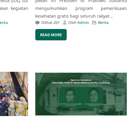
esia (IDI), IDI
pekan ini Presiden RI Prabowo Subianto
kan kegiatan
mengumumkan program pemeriksaan
kesehatan gratis bagi seluruh rakyat...
erita
Dilihat
201
Oleh
Admin
Berita
READ MORE