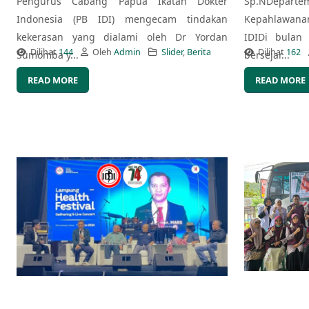
Pengurus Cabang Papua Ikatan Dokter
Sp.NDepart
Indonesia (PB IDI) mengecam tindakan
Kepahlawana
kekerasan yang dialami oleh Dr Yordan
IDIDi bulan
Dilihat
144
Oleh
Admin
Slider
,
Berita
Dilihat
162
Sumomba y...
bersejar...
READ MORE
READ MORE