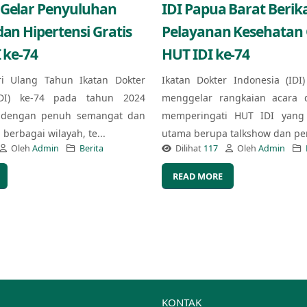
 Gelar Penyuluhan
IDI Papua Barat Berik
dan Hipertensi Gratis
Pelayanan Kesehatan G
 ke-74
HUT IDI ke-74
ri Ulang Tahun Ikatan Dokter
Ikatan Dokter Indonesia (IDI
IDI) ke-74 pada tahun 2024
menggelar rangkaian acara 
 dengan penuh semangat dan
memperingati HUT IDI yang 
berbagai wilayah, te...
utama berupa talkshow dan pe
Oleh
Admin
Berita
Dilihat
117
Oleh
Admin
READ MORE
KONTAK