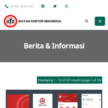
+62 821-6614-2145
Berita & Informasi
Displaying 1 - 12 of 207 results (page 1 of 18)