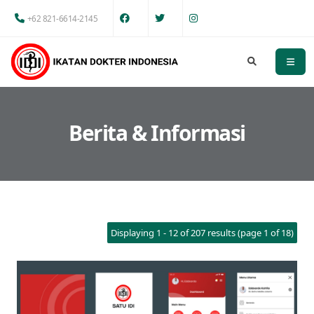
+62 821-6614-2145
Berita & Informasi
Displaying 1 - 12 of 207 results (page 1 of 18)